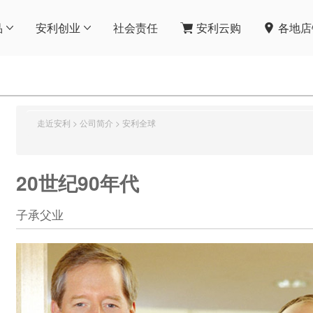
品
安利创业
社会责任
安利云购
各地店
走近安利
>
公司简介
>
安利全球
20世纪90年代
子承父业