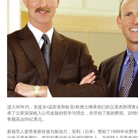
进入90年代，史提夫•温安洛和狄克•狄维士继承他们的父亲杰和理
承了父辈深深植入公司血脉的哲学与理念，并开创了新的辉煌。20世
售额高达50亿美元。
新领导人更带来新价值与新动力，安利（日本）赞助了1995年长野
出电子商务网站，将安利事业机会延伸到网络上，为营销人员带来持