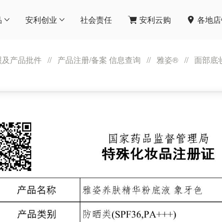
品
安利创业
社会责任
安利云购
各地店
照及产品批件
//
产品注册/备案 信息查询
//
雅姿®
//
面部底