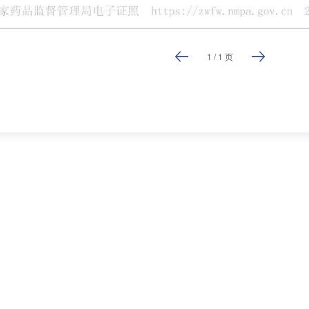
1
/
1
页