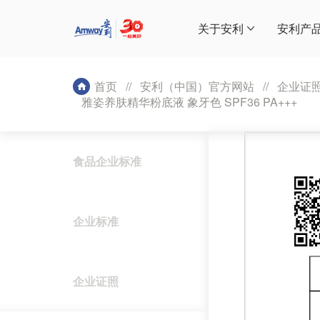
关于安利
安利产
首页
//
安利（中国）官方网站
//
企业证
雅姿养肤精华粉底液 象牙色 SPF36 PA+++
食品企业标准
企业标准
企业证照