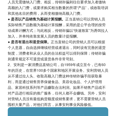
人员无需缴纳入门费。相反，传销诈骗则往往要求加入者缴纳
高额的入门费，或要求购买相当数量的所谓“产品”，或收取培训
和其他名目的费用，从而变相缴纳高额入门费。
● 是否以产品销售为基础计算报酬。
正当直销公司以营销人员
实际销售产品数额为基础计算报酬，采用的是公平合理的按劳
动成果计酬方式；与此相反，传销诈骗以“快速致富”为诱饵拉人
加入，并单纯依靠发展人员的数量计提报酬。
● 是否有退出和退货保障。
正当直销公司的营销人员可以根据
个人意愿，自由选择继续经营或者退出，同时设有完善的退货
制度，消费者和从业人员的合法权益可以得到保障；传销诈骗
则通常规定不可退货或退货条件非常苛刻。
2、安利是一家消费品直销公司，自1959年成立至今，已有60
年的历史，在世界100多个国家和地区开展业务。安利营销人员
从不通过拉人头、收取高额入门费这种传销诈骗手段获取暴
利，而是通过销售营养保健食品、美容化妆品、个人护理用
品、家居科技系列等产品赚取合法利润。如果不销售产品或不
对产品进行相应的推广服务，任何人都不会赚钱。另外，安利
对营销人员没有最低购货额度或销售要求，更不需要营销人员
囤积大量产品，对他们而言，从事安利事业风险极低。