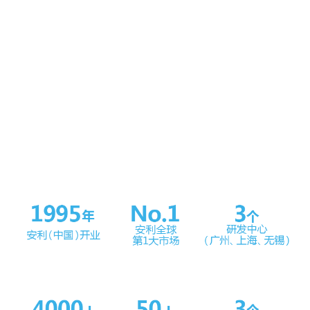
同与赞誉，截至2023年底已累计获得10,755个奖项，其中国
家级奖项877项。
2023年，基于“In China for China”(扎根中国，服务中国)的企
业战略定位及“实现人民对美好生活的向往”这一国家战略机
遇，安利（中国）对大健康战略进一步升级，推出“美好生活
之花”的价值主张，致力于将企业打造为“最受消费者信任的美
好生活方案提供者和美好生活推动者首选的创业平台”，为更
多消费者提供一体化全方位的美好生活解决方案。