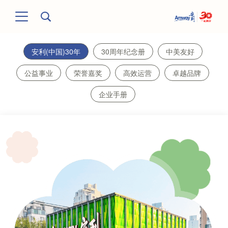
安利(中国)30年
30周年纪念册
中美友好
公益事业
荣誉嘉奖
高效运营
卓越品牌
企业手册