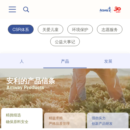
CSR体系
关爱儿童
环境保护
志愿服务
公益大事记
人
产品
发展
安利的产品信条
Amway Products
精挑细选
精益求精
强劲实力
确保原料安全
严格品质管理
创新产品研发