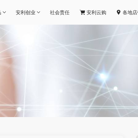
品
安利创业
社会责任
安利云购
各地店