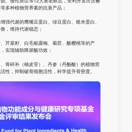
损、慢性炎症等12大衰老标志，安利开发出含槲
酸等多种植物营养素的抗衰产品；
为增强代谢的鹰嘴豆蛋白、绿豆蛋白、糙米蛋白、
平衡，维持代谢稳态；
叶、芹菜籽、白毛银露梅、菊苣、酸樱桃等的产
炎，实现辅助降尿酸功效；
）、骨碎补（柚皮苷）、丹参（丹酚酸）的植物营
胞活性，抑制破骨细胞活性，科学提升骨密度。