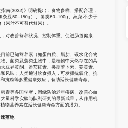
南(2022)》明确提出：食物多样、搭配合理，
杂豆50–150g）、薯类50–100g、蔬菜不少于
50g（果汁不可替代鲜果）。
入，对改善营养状况、控制体重、促进肠道健康、
是目前已知营养素（如蛋白质、脂肪、碳水化合物
植物、菌类及藻类生物中，是植物中天然存在的具
的大豆异黄酮、番茄红素、类胡萝卜素、姜黄素、
味和风味；人类通过饮食摄入，可发挥抗氧化、抗
节和抗癌等多重健康效应，有助延长健康寿命。
日韩泰等多国学者，围绕防治老年疾病、改善心血
于大量科学实验与队列研究的最新成果，从作用机
讨植物营养素在延长健康寿命方面的潜力。
加速落地